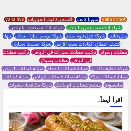
yalla shoot
سوريا لايف
الاسطورة لبث المباريات
yalla live
شراء اثاث مستعمل بالرياض
شراء اثاث مستعمل بالرياض
بيتي فايبر
شركة عزل فوم بجدة
شركة ترميم منازل بحائل
جهاز
كشف اعطال الكابلات تحت الأرض
شركة تسليك مجاري
مظلات وسواتر
تركيب مظلات سيارات في الرياض
تركيب مظلات
في الرياض
مظلات وسواتر
شركة تنظيف افران
صيانة غسالات الدمام
صيانة غسالات ال جي
صيانة غسالات بمكة
شركة صيانة غسالات الرياض
صيانة غسالات
سامسونج
تصليح غسالات اتوماتيك
شركة مكافحة حشرات
اقرأ أيضاً..