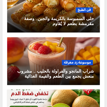
فن الطبخ
حلى السمبوسة بالكريمة والجبن.. وصفة
مقرمشة بطعم لا يُقاوم
موسوعة زد معرفة
شراب المانجو والفراولة بالحليب .. مشروب
منعش يجمع بين الطعم والقيمة الغذائية