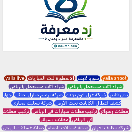
yalla shoot
سوريا لايف
الاسطورة لبث المباريات
yalla live
شراء اثاث مستعمل بالرياض
شراء اثاث مستعمل بالرياض
بيتي فايبر
شركة عزل فوم بجدة
شركة ترميم منازل بحائل
جهاز
كشف اعطال الكابلات تحت الأرض
شركة تسليك مجاري
مظلات وسواتر
تركيب مظلات سيارات في الرياض
تركيب مظلات
في الرياض
مظلات وسواتر
شركة تنظيف افران
صيانة غسالات الدمام
صيانة غسالات ال جي