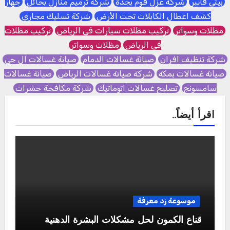
بيتي فايبر
شركة عزل فوم بجدة
شركة ترميم منازل بحائل
جهاز
كشف اعطال الكابلات تحت الأرض
شركة تسليك مجاري
مظلات وسواتر
تركيب مظلات سيارات في الرياض
تركيب مظلات
في الرياض
مظلات وسواتر
شركة تنظيف افران
صيانة غسالات الدمام
صيانة غسالات ال جي
صيانة غسالات بمكة
شركة صيانة غسالات الرياض
صيانة غسالات
سامسونج
تصليح غسالات اتوماتيك
شركة مكافحة حشرات
اقرأ أيضاً..
موسوعة زد معرفة
قناع الكمون لحل مشكلات البشرة الدهنية