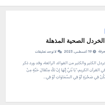
الخردل الصحية المذهلة
عرفة
19 أغسطس، 2023
لا توجد تعليقات
قرآن الكريم،“يَا بُنَيَّ إِنَّهَا إِنْ تَكُ مِثْقَالَ حَبَّةٍ مِنْ
َكُنْ فِي صَخْرَةٍ أَوْ فِي السَّمَاوَاتِ أَوْ فِي…