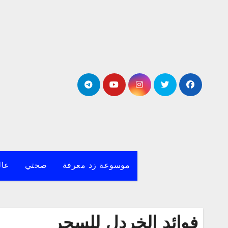
لتجاوز
لى
لمحتوى
موسوعة زد معرفة
صحتي
عال
فوائد الخردل للسحر