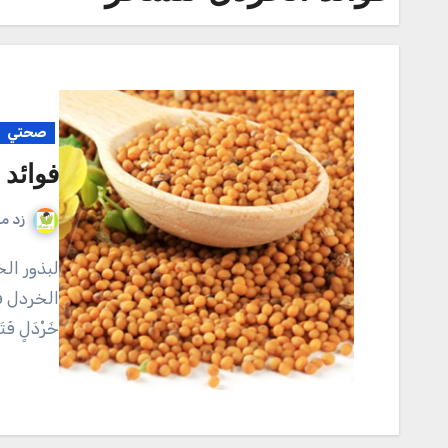
صحتي
فوائد 
زد م
لبذور الخردل الكثير والكثير من الفوائد الرائعة، وقد ورد ذكر
الخردل في ال
خَرْدَلٍ فَت