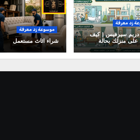
ة زد معرفة
موسوعة زد معرفة
دريم سيرفيس | كيف
على منزلك بحالة
شراء اثاث مستعمل
وتقلل تكاليف الصيانة
بلية؟