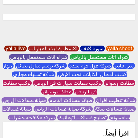
yalla shoot
سوريا لايف
الاسطورة لبث المباريات
yalla live
شراء اثاث مستعمل بالرياض
شراء اثاث مستعمل بالرياض
بيتي فايبر
شركة عزل فوم بجدة
شركة ترميم منازل بحائل
جهاز
كشف اعطال الكابلات تحت الأرض
شركة تسليك مجاري
مظلات وسواتر
تركيب مظلات سيارات في الرياض
تركيب مظلات
في الرياض
مظلات وسواتر
شركة تنظيف افران
صيانة غسالات الدمام
صيانة غسالات ال جي
صيانة غسالات بمكة
شركة صيانة غسالات الرياض
صيانة غسالات
سامسونج
تصليح غسالات اتوماتيك
شركة مكافحة حشرات
اقرأ أيضاً..