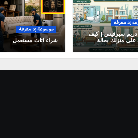
ة زد معرفة
موسوعة زد معرفة
دريم سيرفيس | كيف
على منزلك بحالة
شراء اثاث مستعمل
وتقلل تكاليف الصيانة
بلية؟