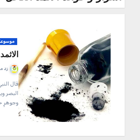
موسوعة 
الاثمد
زد م
قال النبي صلى الله علية واله وسلم { اكتحلوا بالإثمد فإنه يجلو
البصر وين
وجوهرٍ ح