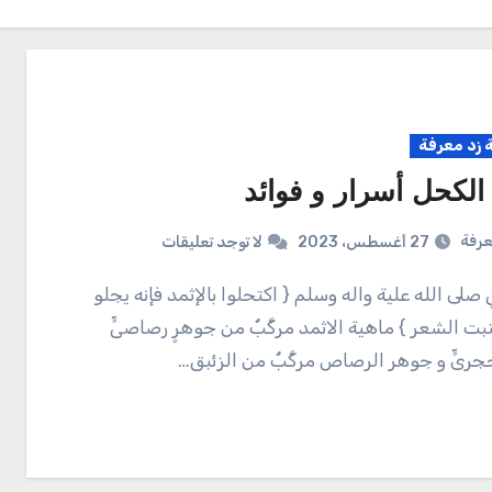
زد معرفة
 الكحل أسرار و فوائد
عرفة
27 أغسطس، 2023
لا توجد تعليقات
بت الشعر } ماهية الاثمد مركَّبٌ من جوهرٍ رصاصىٍّ
جرىٍّ و جوهر الرصاص مركَّبٌ من الزئبق…