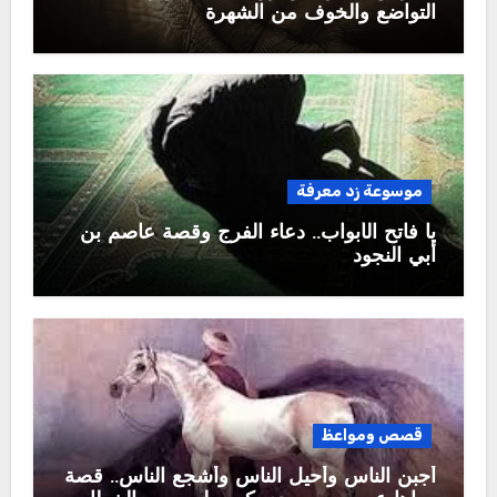
التواضع والخوف من الشهرة
موسوعة زد معرفة
يا فاتح الأبواب.. دعاء الفرج وقصة عاصم بن
أبي النجود
قصص ومواعظ
أجبن الناس وأحيل الناس وأشجع الناس.. قصة