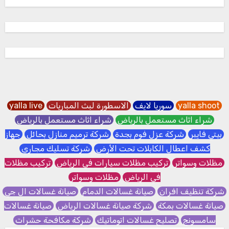
yalla shoot
سوريا لايف
الاسطورة لبث المباريات
yalla live
شراء اثاث مستعمل بالرياض
شراء اثاث مستعمل بالرياض
بيتي فايبر
شركة عزل فوم بجدة
شركة ترميم منازل بحائل
جهاز
كشف اعطال الكابلات تحت الأرض
شركة تسليك مجاري
مظلات وسواتر
تركيب مظلات سيارات في الرياض
تركيب مظلات
في الرياض
مظلات وسواتر
شركة تنظيف افران
صيانة غسالات الدمام
صيانة غسالات ال جي
صيانة غسالات بمكة
شركة صيانة غسالات الرياض
صيانة غسالات
سامسونج
تصليح غسالات اتوماتيك
شركة مكافحة حشرات