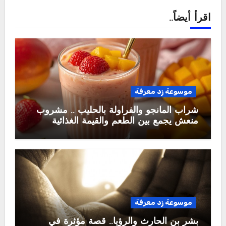
اقرأ أيضاً..
موسوعة زد معرفة
شراب المانجو والفراولة بالحليب .. مشروب
منعش يجمع بين الطعم والقيمة الغذائية
موسوعة زد معرفة
بشر بن الحارث والرؤيا.. قصة مؤثرة في