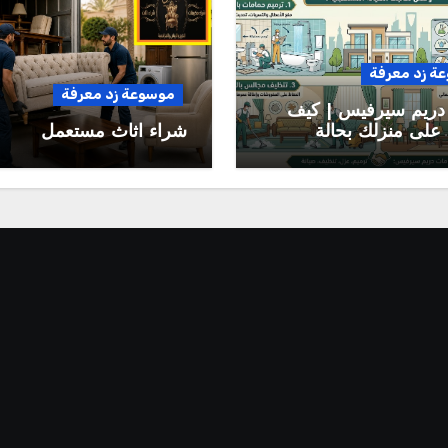
ة زد معرفة
موسوعة زد معرفة
دريم سيرفيس | كيف
على منزلك بحالة
شراء اثاث مستعمل
وتقلل تكاليف الصيانة
بلية؟