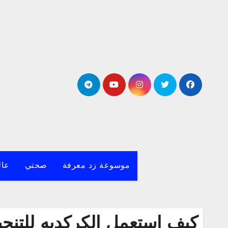
لتجاوز
لى
لمحتوى
موسوعة زد معرفة
صحتي
عال
كيف استعمل الكركديه للتنح