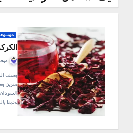
موسوعة 
الكركديه us
موقع
وصف النبات : نبات الكركديه شجيرى يصل ارتفاعه إلى حوالى
مترين وس
السودان 
تحيط بال