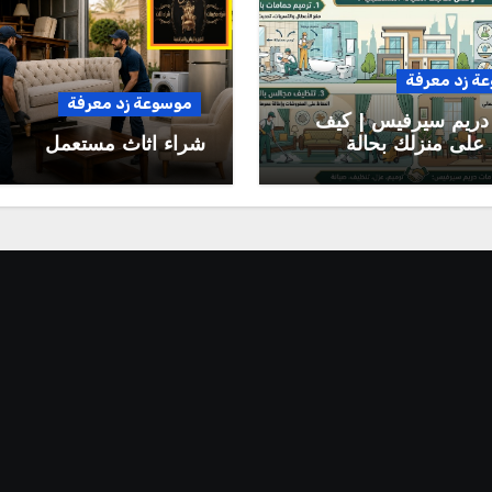
ة زد معرفة
موسوعة زد معرفة
دريم سيرفيس | كيف
على منزلك بحالة
شراء اثاث مستعمل
وتقلل تكاليف الصيانة
بلية؟