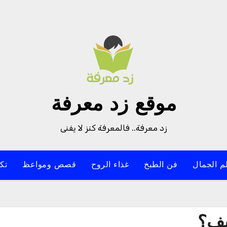
موقع زد معرفة
زد معرفة.. فالمعرفة كنز لا يفنى
م الجمال
فن الطبخ
غذاء الروح
قصص ومواعظ
تك
يف؟