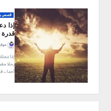
قصص وم
إذا د
قدرة ا
موقع
إذا دعتك قدرتك على ظلم الناس فتذكر قدرة الله عليك رأيت
رجلا مقط
أحدا ،، 