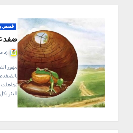
قصص وم
ضفدعي
زد م
مهور الضفادع حول البئر, ولما شاهدا مدى عمقه صاح الجمهور
بالضفدعت
تجاهلت ا
البئر بكل 