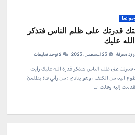
واعظ
عتك قدرتك على ظلم الناس فتذكر
لله عليك
 زد معرفة
23 أغسطس، 2023
لا توجد تعليقات
وع اليد من الكتف ، وهو ينادي : من رآني فلا يظلمنّ
فقدمت إليه وقلت :…