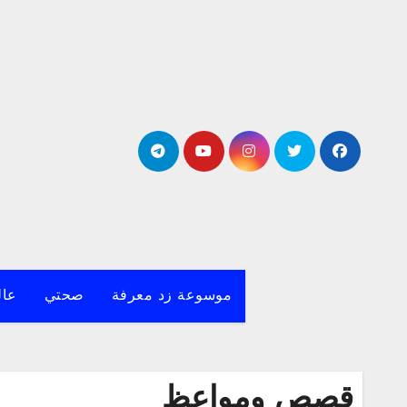
لتجاوز
لى
لمحتوى
موسوعة زد معرفة
صحتي
عال
قصص ومواعظ