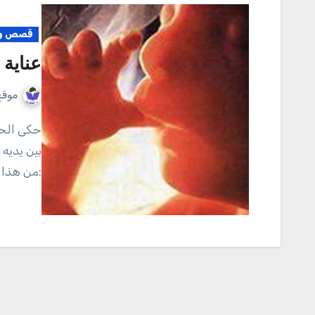
قصص وم
عناية 
موقع
حكى الحافظ المزني قال :خرجت أريد الحج ، فوقت على رجل
بين يديه
:من هذا 