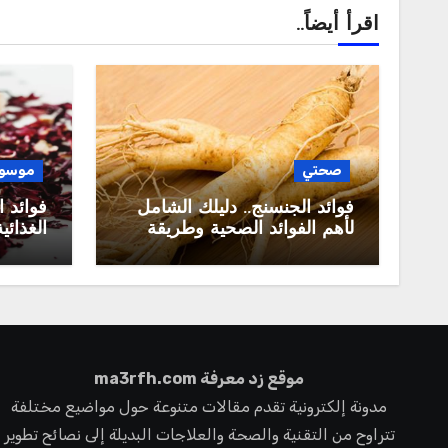
اقرأ أيضاً..
صحتي
موسوع
فوائد الجنسنج.. دليلك الشامل
فوائد ا
لأهم الفوائد الصحية وطريقة
الغذائ
الاستخدام الصحيحة
الصحيح
موقع زد معرفة ma3rfh.com
مدونة إلكترونية تقدم مقالات متنوعة حول مواضيع مختلفة
تتراوح من التقنية والصحة والعلاجات البديلة إلى نصائح تطوير