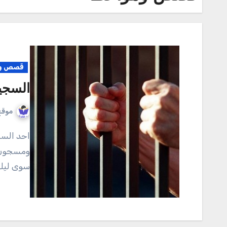
قصص وم
السجي
موقع
احد السجناء في عصر لويس الرابع عشر محكوم عليه بالإعدام
ومسجون ف
سوى ليله