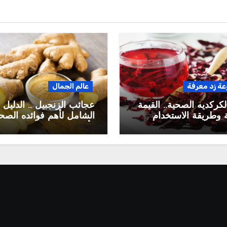
ة زد معرفة
عالم الجمال
لكركديه الصحية.. القيمة
عجائب الزنجبيل .. الدليل
ية وطريقة الاستخدام
الشامل لأهم فوائده الصح
ة
وأضراره وطريقة استخدام