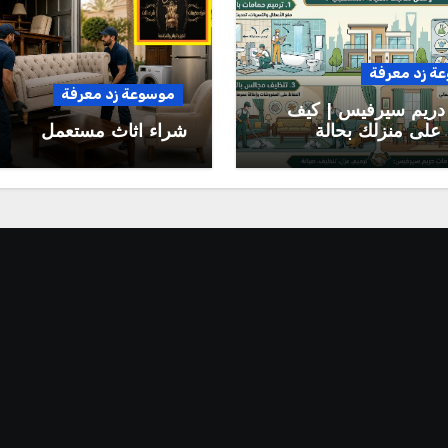
ة زد معرفة
موسوعة زد معرفة
دريم سيرفيس | كيف
على منزلك بحالة
شراء اثاث مستعمل
وتقلل تكاليف الصيانة
بلية؟