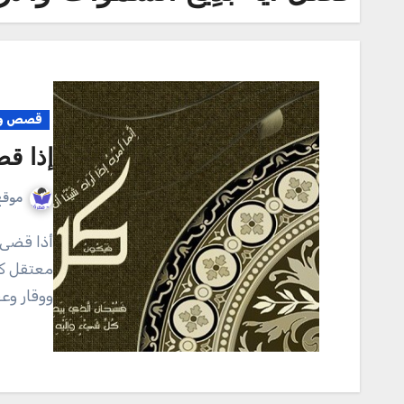
قصص وم
إذا قض
موقع
أذا قضى أمرا فإنما يقول له كن فيكون ذات يوم كان هناك
معتقل كبي
ووقار وع