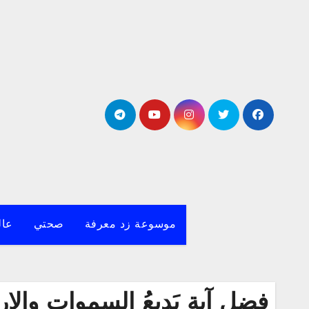
لتجاوز
لى
لمحتوى
موسوعة زد معرفة
صحتي
عال
فضل آية بَدِيعُ السموات وال