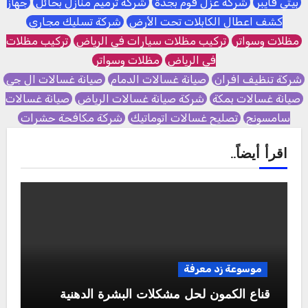
بيتي فايبر
شركة عزل فوم بجدة
شركة ترميم منازل بحائل
جهاز
كشف اعطال الكابلات تحت الأرض
شركة تسليك مجاري
مظلات وسواتر
تركيب مظلات سيارات في الرياض
تركيب مظلات
في الرياض
مظلات وسواتر
شركة تنظيف افران
صيانة غسالات الدمام
صيانة غسالات ال جي
صيانة غسالات بمكة
شركة صيانة غسالات الرياض
صيانة غسالات
سامسونج
تصليح غسالات اتوماتيك
شركة مكافحة حشرات
اقرأ أيضاً..
موسوعة زد معرفة
قناع الكمون لحل مشكلات البشرة الدهنية