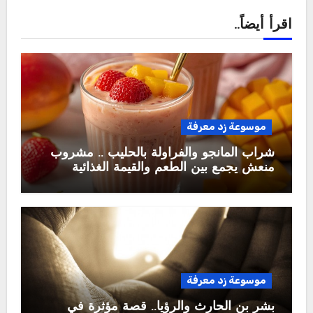
اقرأ أيضاً..
موسوعة زد معرفة
شراب المانجو والفراولة بالحليب .. مشروب
منعش يجمع بين الطعم والقيمة الغذائية
موسوعة زد معرفة
بشر بن الحارث والرؤيا.. قصة مؤثرة في