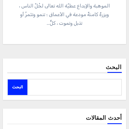
الموهبة والإبداع عطيَّة الله تعالى لجُلِّ الناس ،
وبِزرةٌ كامنةٌ مودعة في الأعماق ؛ تنمو وتثمرُ أو
تذبل وتموت ، كلٌّ…
البحث
البحث
أحدث المقالات