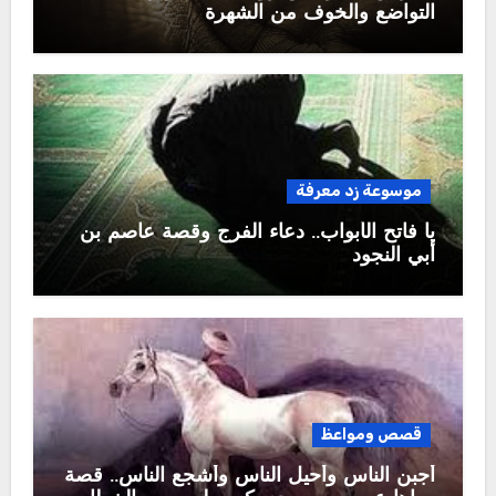
التواضع والخوف من الشهرة
موسوعة زد معرفة
يا فاتح الأبواب.. دعاء الفرج وقصة عاصم بن
أبي النجود
قصص ومواعظ
أجبن الناس وأحيل الناس وأشجع الناس.. قصة