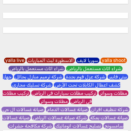
yalla shoot
سوريا لايف
الاسطورة لبث المباريات
yalla live
شراء اثاث مستعمل بالرياض
شراء اثاث مستعمل بالرياض
بيتي فايبر
شركة عزل فوم بجدة
شركة ترميم منازل بحائل
جهاز
كشف اعطال الكابلات تحت الأرض
شركة تسليك مجاري
مظلات وسواتر
تركيب مظلات سيارات في الرياض
تركيب مظلات
في الرياض
مظلات وسواتر
شركة تنظيف افران
صيانة غسالات الدمام
صيانة غسالات ال جي
صيانة غسالات بمكة
شركة صيانة غسالات الرياض
صيانة غسالات
سامسونج
تصليح غسالات اتوماتيك
شركة مكافحة حشرات