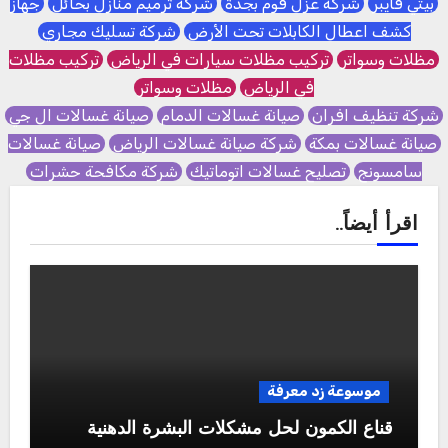
بيتي فايبر
شركة عزل فوم بجدة
شركة ترميم منازل بحائل
جهاز
كشف اعطال الكابلات تحت الأرض
شركة تسليك مجاري
مظلات وسواتر
تركيب مظلات سيارات في الرياض
تركيب مظلات
في الرياض
مظلات وسواتر
شركة تنظيف افران
صيانة غسالات الدمام
صيانة غسالات ال جي
صيانة غسالات بمكة
شركة صيانة غسالات الرياض
صيانة غسالات
سامسونج
تصليح غسالات اتوماتيك
شركة مكافحة حشرات
اقرأ أيضاً..
موسوعة زد معرفة
قناع الكمون لحل مشكلات البشرة الدهنية