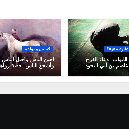
ة زد معرفة
قصص ومواعظ
 الأبواب.. دعاء الفرج
أجبن الناس وأحيل الناس
اصم بن أبي النجود
وأشجع الناس.. قصة رواها
عمرو بن معدي كرب لعمر
الخطاب