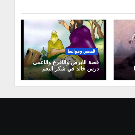
قصص ومواعظ
قصة الأبرص والأقرع والأعمى..
درس خالد في شكر النعم
 بن