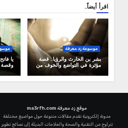
اقرأ أيضاً..
موسوعة زد معرفة
موسوع
بشر بن الحارث والرؤيا.. قصة
يا فاتح
مؤثرة في التواضع والخوف من
وقصة ع
الشهرة
موقع زد معرفة ma3rfh.com
مدونة إلكترونية تقدم مقالات متنوعة حول مواضيع مختلفة
تتراوح من التقنية والصحة والعلاجات البديلة إلى نصائح تطوير