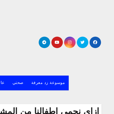
لتجاوز
لى
لمحتوى
موسوعة زد معرفة
صحتي
عال
ازاي نحمي اطفالنا من المشا