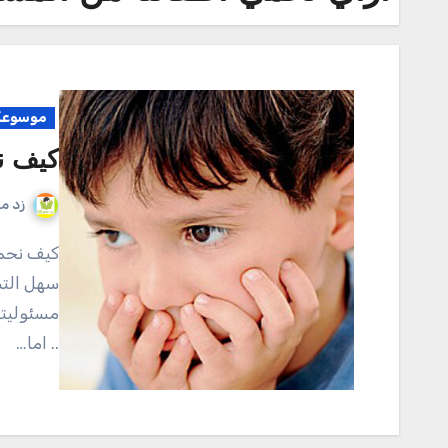
موسوعة 
كيف ن
زد م
كيف نحمي اطفالنا من المشاكل النفسية الطفل كائن رقيق
سهل التش
مسئوليتن
.. اما…