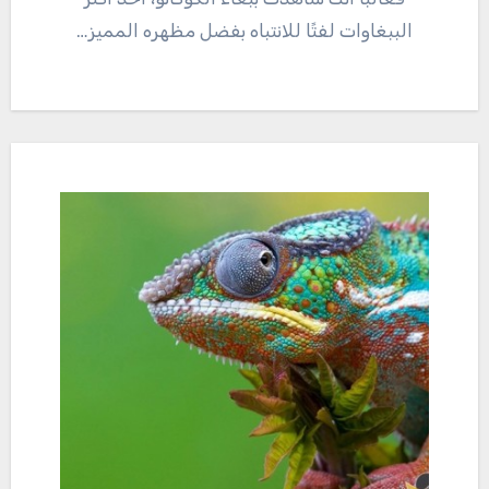
الببغاوات لفتًا للانتباه بفضل مظهره المميز…