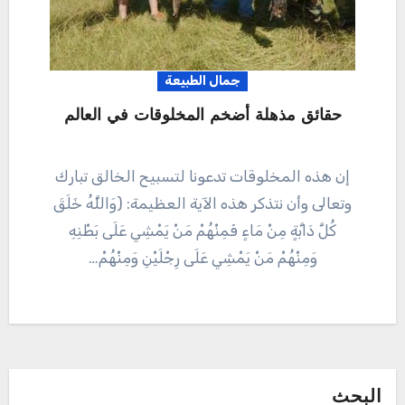
جمال الطبيعة
حقائق مذهلة أضخم المخلوقات في العالم
إن هذه المخلوقات تدعونا لتسبيح الخالق تبارك
وتعالى وأن نتذكر هذه الآية العظيمة: (وَاللَّهُ خَلَقَ
كُلَّ دَابَّةٍ مِنْ مَاءٍ فَمِنْهُمْ مَنْ يَمْشِي عَلَى بَطْنِهِ
وَمِنْهُمْ مَنْ يَمْشِي عَلَى رِجْلَيْنِ وَمِنْهُمْ…
البحث