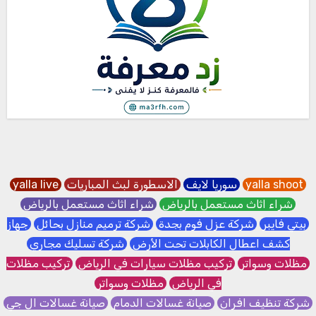
yalla shoot
سوريا لايف
الاسطورة لبث المباريات
yalla live
شراء اثاث مستعمل بالرياض
شراء اثاث مستعمل بالرياض
بيتي فايبر
شركة عزل فوم بجدة
شركة ترميم منازل بحائل
جهاز
كشف اعطال الكابلات تحت الأرض
شركة تسليك مجاري
مظلات وسواتر
تركيب مظلات سيارات في الرياض
تركيب مظلات
في الرياض
مظلات وسواتر
شركة تنظيف افران
صيانة غسالات الدمام
صيانة غسالات ال جي