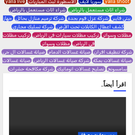
yalla shoot
سوريا لايف
الاسطورة لبث المباريات
yalla live
شراء اثاث مستعمل بالرياض
شراء اثاث مستعمل بالرياض
بيتي فايبر
شركة عزل فوم بجدة
شركة ترميم منازل بحائل
جهاز
كشف اعطال الكابلات تحت الأرض
شركة تسليك مجاري
مظلات وسواتر
تركيب مظلات سيارات في الرياض
تركيب مظلات
في الرياض
مظلات وسواتر
شركة تنظيف افران
صيانة غسالات الدمام
صيانة غسالات ال جي
صيانة غسالات بمكة
شركة صيانة غسالات الرياض
صيانة غسالات
سامسونج
تصليح غسالات اتوماتيك
شركة مكافحة حشرات
اقرأ أيضاً..