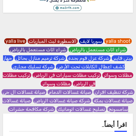
yalla shoot
سوريا لايف
الاسطورة لبث المباريات
yalla live
شراء اثاث مستعمل بالرياض
شراء اثاث مستعمل بالرياض
بيتي فايبر
شركة عزل فوم بجدة
شركة ترميم منازل بحائل
جهاز
كشف اعطال الكابلات تحت الأرض
شركة تسليك مجاري
مظلات وسواتر
تركيب مظلات سيارات في الرياض
تركيب مظلات
في الرياض
مظلات وسواتر
شركة تنظيف افران
صيانة غسالات الدمام
صيانة غسالات ال جي
صيانة غسالات بمكة
شركة صيانة غسالات الرياض
صيانة غسالات
سامسونج
تصليح غسالات اتوماتيك
شركة مكافحة حشرات
اقرأ أيضاً..