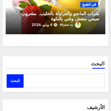
فن الطبخ
شراب المانجو والفراولة بالحليب.. مشروب
صيفي منعش وغني بالنكهة
زد معرفة
4 يوليو، 2026
البحث
البحث
الأرشيف