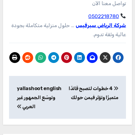
تواصل معنا الآن
0502218780
شركة الرياض سيرفيس
… حلول منزلية متكاملة بجودة
عالية وثقة تدوم.
تصفّح
4 خطوات لتصبح قائدًا
yallashoot english
المقالات
متميزًا وتؤثر فيمن حولك
وتوسّع الجمهور غير
العربي