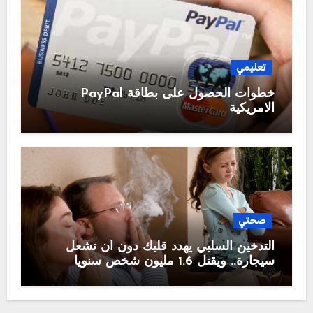
تعليمي
خطوات الحصول على بطاقة PayPal
الامريكية
صحتي
التدخين السلبي يهدد قلبك دون أن تشعل
سيجارة.. ويقتل 1.6 مليون شخص سنويا