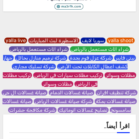
yalla shoot
سوريا لايف
الاسطورة لبث المباريات
yalla live
شراء اثاث مستعمل بالرياض
شراء اثاث مستعمل بالرياض
بيتي فايبر
شركة عزل فوم بجدة
شركة ترميم منازل بحائل
جهاز
كشف اعطال الكابلات تحت الأرض
شركة تسليك مجاري
مظلات وسواتر
تركيب مظلات سيارات في الرياض
تركيب مظلات
في الرياض
مظلات وسواتر
شركة تنظيف افران
صيانة غسالات الدمام
صيانة غسالات ال جي
صيانة غسالات بمكة
شركة صيانة غسالات الرياض
صيانة غسالات
سامسونج
تصليح غسالات اتوماتيك
شركة مكافحة حشرات
اقرأ أيضاً..