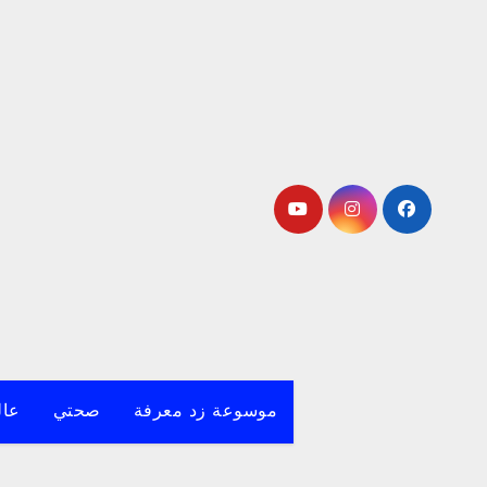
لتجاوز
لى
لمحتوى
موسوعة زد معرفة
صحتي
عال