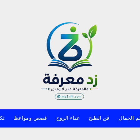
م الجمال
فن الطبخ
غذاء الروح
قصص ومواعظ
تك