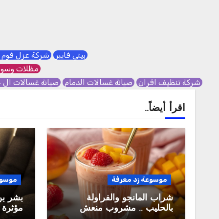
بيتي فايبر
شركة عزل فوم 
مظلات وسوا
شركة تنظيف افران
صيانة غسالات الدمام
صيانة غسالات ال 
اقرأ أيضاً..
موسوعة زد معرفة
موسوع
شراب المانجو والفراولة
بشر بن
بالحليب .. مشروب منعش
مؤثرة 
يجمع بين الطعم والقيمة
الشهرة