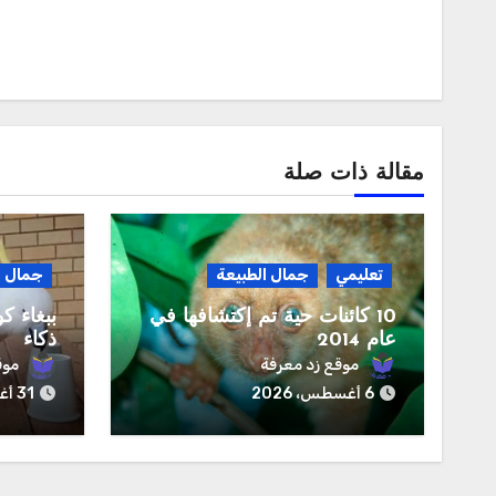
م
مقالة ذات صلة
تعليمي
جمال الطبيعة
جمال ا
10 كائنات حية تم إكتشافها في
ببغاء كو
عام 2014
ذكاء
موقع زد معرفة
موق
6 أغسطس، 2026
31 أغسطس، 2023