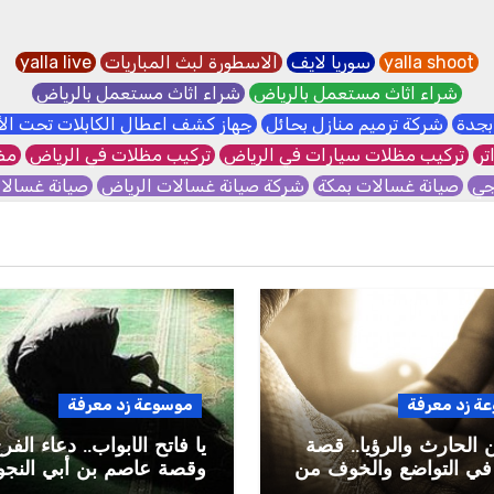
yalla shoot
سوريا لايف
الاسطورة لبث المباريات
yalla live
شراء اثاث مستعمل بالرياض
شراء اثاث مستعمل بالرياض
بجدة
شركة ترميم منازل بحائل
جهاز كشف اعطال الكابلات تحت ا
تر
تركيب مظلات سيارات في الرياض
تركيب مظلات في الرياض
مظل
جي
صيانة غسالات بمكة
شركة صيانة غسالات الرياض
صيانة غسال
ة زد معرفة
موسوعة زد معرفة
 الحارث والرؤيا.. قصة
يا فاتح الأبواب.. دعاء الفر
في التواضع والخوف من
وقصة عاصم بن أبي النجو