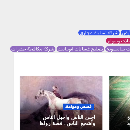
لأرض
شركة تسليك مجاري
ات وسواتر
ات سامسونج
تصليح غسالات اتوماتيك
شركة مكافحة حشرات
قصص ومواعظ
ج
أجبن الناس وأحيل الناس
د
وأشجع الناس.. قصة رواها
عمرو بن معدي كرب لعمر بن