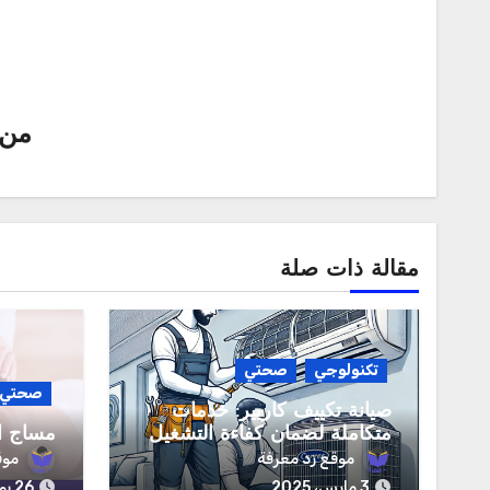
من
مقالة ذات صلة
تكنولوجي
صحتي
صحتي
صيانة تكييف كاريير: خدمات
متكاملة لضمان كفاءة التشغيل
مساج ا
موقع زد معرفة
موق
3 مارس، 2025
26 يوليو، 2024