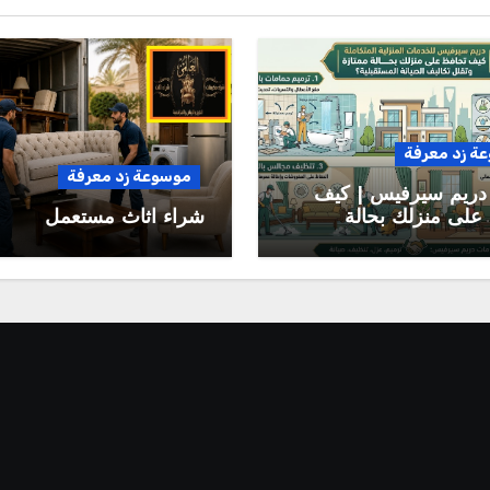
ة زد معرفة
موسوعة زد معرفة
دريم سيرفيس | كيف
على منزلك بحالة
شراء اثاث مستعمل
وتقلل تكاليف الصيانة
بلية؟