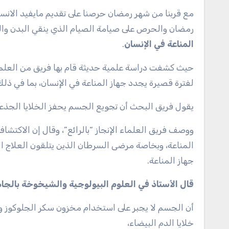
مع قربنا من شهر رمضان حرصنا على تقديم مايفيد الانسان وان يستفيد الانسان من هذه الفرص الرائعه والتي لا تعوض وهو اغتنام
رمضان والحرص على صيامة الصيام الذي ينقي البدن وا
المناعة في الإنسان
.
حيث كشفت دراسة علمية حديثة قام بها فريق من العلماء 
لفترة قصيرة يجدد جهاز المناعة في الإنسان، بما في ذلك
يقول فريق البحث أن تجويع الجسم يحفز الخلايا الجذعية 
ووصف فريق العلماء الإنجاز “بالرائع”، وقال إن الاكت
المناعة، وبخاصة مرضى السرطان الذين يتلقون العلاج ا
جهاز المناعة.
قال الأستاذ في العلوم البيولوجية والشيخوخة بالجام
أن الجسم لا يجبر على استخدام مخزون سكر الجلوكوز و
خلايا الدم البيضاء،