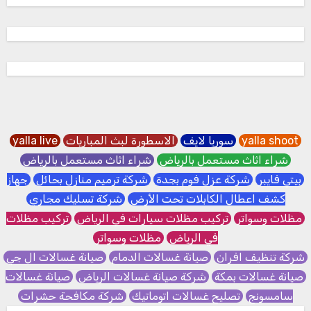
yalla shoot
سوريا لايف
الاسطورة لبث المباريات
yalla live
شراء اثاث مستعمل بالرياض
شراء اثاث مستعمل بالرياض
بيتي فايبر
شركة عزل فوم بجدة
شركة ترميم منازل بحائل
جهاز
كشف اعطال الكابلات تحت الأرض
شركة تسليك مجاري
مظلات وسواتر
تركيب مظلات سيارات في الرياض
تركيب مظلات
في الرياض
مظلات وسواتر
شركة تنظيف افران
صيانة غسالات الدمام
صيانة غسالات ال جي
صيانة غسالات بمكة
شركة صيانة غسالات الرياض
صيانة غسالات
سامسونج
تصليح غسالات اتوماتيك
شركة مكافحة حشرات