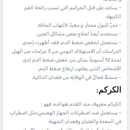
– يساعد على قتل الجراثيم التي تسبب رائحة الفم
الكريهة.
– مدرٌ للبول ممتاز، و مفيدٌ لالتهاب المثانة.
– يستخدم أيضاً لعلاج بعض مشاكل العين.
– يستعمل لخفض ضغط الدم، فقد أظهرت إحدى
الدراسات أن الاستهلاك اليومي من 3 غرامات من الهيل
لمدة 12 أسبوعاً، يمكن من خفض ضغط الدم لدى
الأشخاص الذين يعانون ارتفاع ضغط الدم.
– منشطٌ فعالٌ في الوقاية من فقدان الذاكرة.
الكركم:
الكركم معروف منذ القدم بفوائده، فهو :
– يستعمل ضد اضطرابات الجهاز الهضمي،مثل اضطرابٍ
في المعدة والغثيان وفقدان الشهية.
– يستعمل كمضادٍ للسرطان، فهو يبطء نمو الأورام