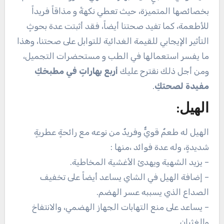
بخصائصها المتميزة، حيث تعطي نكهةً و مذاقاً فريداً
للأطعمة، كما تفيد صحتنا أيضاً، فقد أثبتت عدة بحوثٍ
التأثير الإيجابي للقيمة الغدائية للتوابل على صحتنا، وهذا
ما يفسر استعمالها في الطب و مستحضرات التجميل،
ومن أجل ذلك نقترح عليك
أربع بهاراتٍ في مطبخكِ
مفيدة لصحتكِ
.
الهيل:
الهيل له طعمٌ قويٌّ وفريدٌ من نوعه مع رائحةٍ عطريةٍ
شديدةٍ، وله عدة فوائد ،منها :
– يزيد الشهية ويهدئ الأغشية المخاطية.
– إضافة الهيل في الشاي يساعد أيضاً على تخفيف
الصداع الذي يسببه عسر الهضم.
– يساعد على منع التهابات الجهاز الهضمي، والانتفاخ
والغثيان.