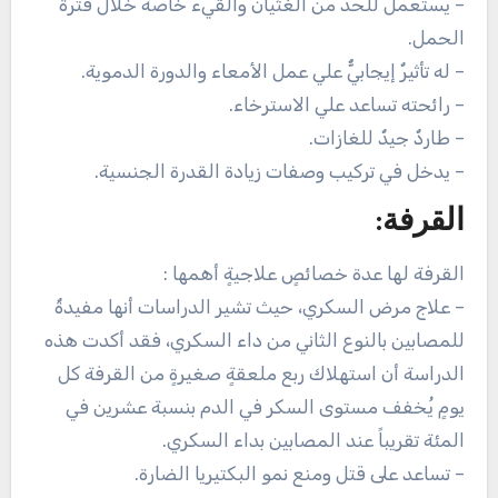
– يستعمل للحد من الغثيان والقيء خاصةً خلال فترة
الحمل.
– له تأثيرٌ إيجابيٌّ علي عمل الأمعاء والدورة الدموية.
– رائحته تساعد علي الاسترخاء‏.
– طاردٌ جيدٌ للغازات.
– يدخل في تركيب وصفات زيادة القدرة الجنسية.
القرفة:
القرفة لها عدة خصائصٍ علاجيةٍ أهمها :
– علاج مرض السكري، حيث تشير الدراسات أنها مفيدةٌ
للمصابين بالنوع الثاني من داء السكري، فقد أكدت هذه
الدراسة أن استهلاك ربع ملعقةٍ صغيرةٍ من القرفة كل
يومٍ يُخفف مستوى السكر في الدم بنسبة عشرين في
المئة تقريباً عند المصابين بداء السكري.
– تساعد على قتل ومنع نمو البكتيريا الضارة.