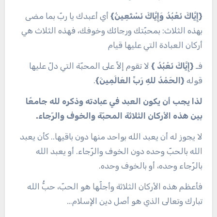
{إِيَّاكَ نَعْبُدُ وَإِيَّاكَ نَسْتَعِينُ}
أي أعبدك يا ربّ بما مضى
بهذه الثلاث: بمحبّتك ورجائك وخوفك، فهذه الثلاث هي
أركان العبادة التي عليها قيام
فـ
{إِيَّاكَ نَعْبُدُ }
لا تقوم إلاّ على المحبّة التي دلّ عليها
قوله
{الحَمْدُ للهِ رَبِّ العَالَمِينَ}
.
لذا يجب أن يكون العبد في عبادته وذكره لله جامعًا
بين هذه الأركان الثلاثة المحبّة والخوف والرّجاء.
لا يجوز له أن يعبد الله بواحد منها دون باقيها.. كأن يعبد
الله بالحبّ وحده دون الخوف والرّجاء. أو يعبد الله
بالرّجاء وحده، أو بالخوف وحده.
فأعظم هذه الأركان الثلاثة وأجلّها هو الحبّ، حبُّ الله
تبارك وتعالى الذي هو أصل دين الإسلام…