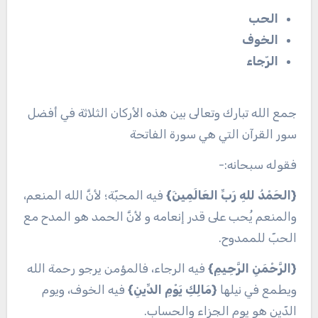
الحب
الخوف
الرّجاء
جمع الله تبارك وتعالى بين هذه الأركان الثلاثة في أفضل
سور القرآن التي هي سورة الفاتحة
فقوله سبحانه:-
{الحَمْدُ للهِ رَبِّ العَالَمِينَ}
فيه المحبّة؛ لأنَّ الله المنعم،
والمنعم يُحب على قدر إنعامه و لأنَّ الحمد هو المدح مع
الحبّ للممدوح.
{الرَّحْمَنِ الرَّحِيمِ}
فيه الرجاء، فالمؤمن يرجو رحمة الله
ويطمع في نيلها
{مَالِكِ يَوْمِ الدِّينِ}
فيه الخوف، ويوم
الدّين هو يوم الجزاء والحساب.