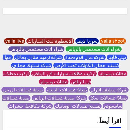
yalla shoot
سوريا لايف
الاسطورة لبث المباريات
yalla live
شراء اثاث مستعمل بالرياض
شراء اثاث مستعمل بالرياض
بيتي فايبر
شركة عزل فوم بجدة
شركة ترميم منازل بحائل
جهاز
كشف اعطال الكابلات تحت الأرض
شركة تسليك مجاري
مظلات وسواتر
تركيب مظلات سيارات في الرياض
تركيب مظلات
في الرياض
مظلات وسواتر
شركة تنظيف افران
صيانة غسالات الدمام
صيانة غسالات ال جي
صيانة غسالات بمكة
شركة صيانة غسالات الرياض
صيانة غسالات
سامسونج
تصليح غسالات اتوماتيك
شركة مكافحة حشرات
اقرأ أيضاً..