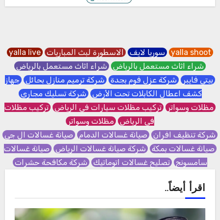
yalla shoot
سوريا لايف
الاسطورة لبث المباريات
yalla live
شراء اثاث مستعمل بالرياض
شراء اثاث مستعمل بالرياض
بيتي فايبر
شركة عزل فوم بجدة
شركة ترميم منازل بحائل
جهاز
كشف اعطال الكابلات تحت الأرض
شركة تسليك مجاري
مظلات وسواتر
تركيب مظلات سيارات في الرياض
تركيب مظلات
في الرياض
مظلات وسواتر
شركة تنظيف افران
صيانة غسالات الدمام
صيانة غسالات ال جي
صيانة غسالات بمكة
شركة صيانة غسالات الرياض
صيانة غسالات
سامسونج
تصليح غسالات اتوماتيك
شركة مكافحة حشرات
اقرأ أيضاً..