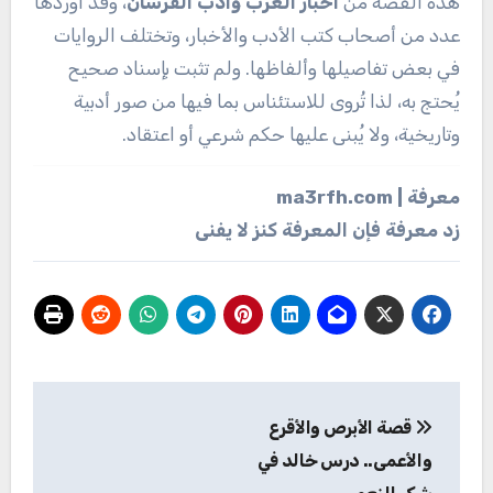
هذه القصة من
أخبار العرب وأدب الفرسان
، وقد أوردها
عدد من أصحاب كتب الأدب والأخبار، وتختلف الروايات
في بعض تفاصيلها وألفاظها. ولم تثبت بإسناد صحيح
يُحتج به، لذا تُروى للاستئناس بما فيها من صور أدبية
وتاريخية، ولا يُبنى عليها حكم شرعي أو اعتقاد.
معرفة | ma3rfh.com
زد معرفة فإن المعرفة كنز لا يفنى
تصفّح
قصة الأبرص والأقرع
المقالات
والأعمى.. درس خالد في