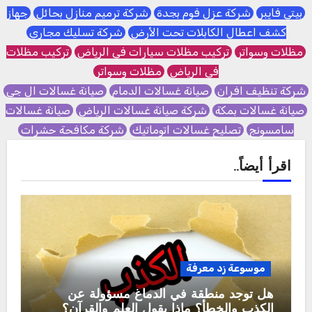
بيتي فايبر
شركة عزل فوم بجدة
شركة ترميم منازل بحائل
جهاز
كشف اعطال الكابلات تحت الأرض
شركة تسليك مجاري
مظلات وسواتر
تركيب مظلات سيارات في الرياض
تركيب مظلات
في الرياض
مظلات وسواتر
شركة تنظيف افران
صيانة غسالات الدمام
صيانة غسالات ال جي
صيانة غسالات بمكة
شركة صيانة غسالات الرياض
صيانة غسالات
سامسونج
تصليح غسالات اتوماتيك
شركة مكافحة حشرات
اقرأ أيضاً..
موسوعة زد معرفة
هل توجد منطقة في الدماغ مسؤولة عن
الكذب والخطأ؟ ماذا يقول العلم والقرآن؟